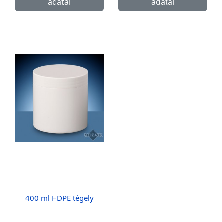
adatai
adatai
400 ml HDPE tégely