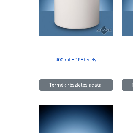
400 ml HDPE tégely
Termék részletes adatai