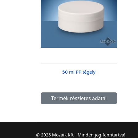
50 ml PP tégely
Termék részletes adatai
© 2026 Mozaik Kft - Minden jog fenntartva!