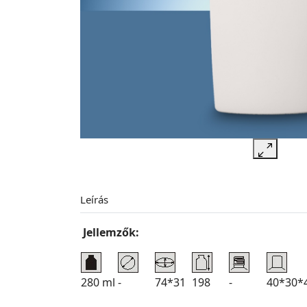
Leírás
Jellemzők:
280 ml
-
74*31
198
-
40*30*