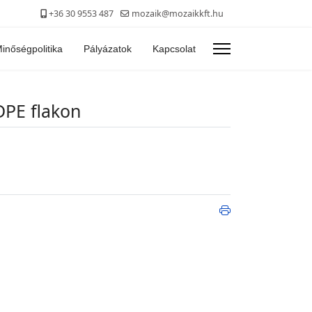
+36 30 9553 487
mozaik@mozaikkft.hu
inőségpolitika
Pályázatok
Kapcsolat
DPE flakon