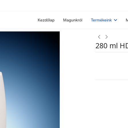
Kezdőlap
Magunkról
Termékeink
M
280 ml H